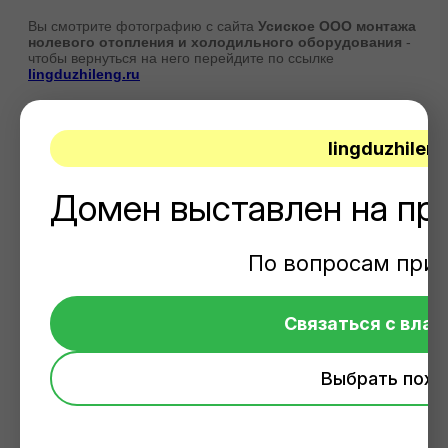
Вы смотрите фотографию с сайта
Усиское ООО монтажа
нолевого отопления и холодильного оборудования
-
чтобы вернуться на него перейдите по ссылке
lingduzhileng.ru
lingduzhileng
Домен выставлен на пр
По вопросам при
©
Усиское ООО монтажа нолевого отопления и
Связаться с вла
холодильного оборудования
Выбрать похо